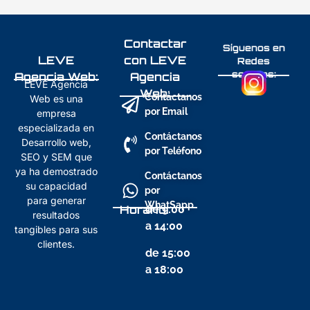
Contactar
Síguenos en
LEVE
con LEVE
Redes
sociales:
Agencia Web:
Agencia
LEVE Agencia
Web:
Contáctanos
Web es una
por Email
empresa
especializada en
Contáctanos
Desarrollo web,
por Teléfono
SEO y SEM que
ya ha demostrado
Contáctanos
su capacidad
por
para generar
WhatSapp
Horario:
de 9:00
resultados
a 14:00
tangibles para sus
clientes.
de 15:00
a 18:00