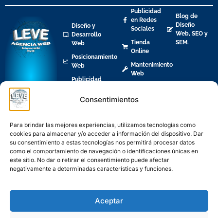
Publicidad
Blog de
en Redes
Diseño
Diseño y
Sociales
Web, SEO y
Desarrollo
Tienda
SEM.
Web
Online
Posicionamiento
Mantenimiento
Web
Web
Publicidad
en
Buscadores
Consentimientos
Alquiler de
Páginas
Para brindar las mejores experiencias, utilizamos tecnologías como
Web
cookies para almacenar y/o acceder a información del dispositivo. Dar
su consentimiento a estas tecnologías nos permitirá procesar datos
como el comportamiento de navegación o identificaciones únicas en
este sitio. No dar o retirar el consentimiento puede afectar
negativamente a determinadas características y funciones.
Localidades en Madrid
Aceptar
Localidades en Toledo